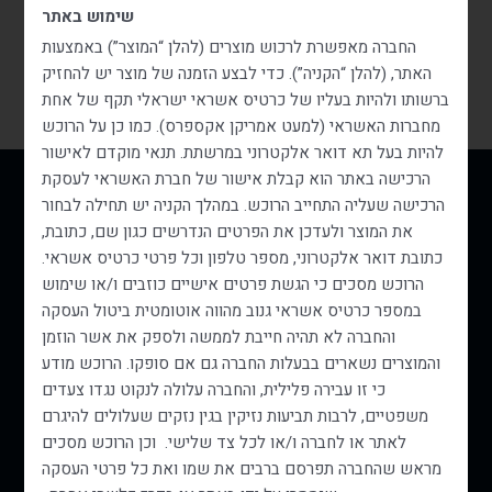
שימוש באתר
החברה מאפשרת לרכוש מוצרים (להלן “המוצר”) באמצעות
האתר, (להלן “הקניה”). כדי לבצע הזמנה של מוצר יש להחזיק
ברשותו ולהיות בעליו של כרטיס אשראי
ישראלי
תקף של אחת
מחברות האשראי (למעט אמריקן אקספרס). כמו כן על הרוכש
להיות בעל תא דואר אלקטרוני במרשתת. תנאי מוקדם לאישור
הרכישה באתר הוא קבלת אישור של חברת האשראי לעסקת
הרכישה שעליה התחייב הרוכש. במהלך הקניה יש תחילה לבחור
את המוצר ולעדכן את הפרטים הנדרשים כגון שם, כתובת,
כתובת דואר אלקטרוני, מספר טלפון וכל פרטי כרטיס אשראי.
הרוכש מסכים כי הגשת פרטים אישיים כוזבים ו/או שימוש
051-2266488
במספר כרטיס אשראי גנוב מהווה אוטומטית ביטול העסקה
051-2266488
והחברה לא תהיה חייבת לממשה ולספק את אשר הוזמן
דוא"ל: info@taf-sorag.co.il
והמוצרים נשארים בבעלות החברה גם אם סופקו. הרוכש מודע
כי זו עבירה פלילית, והחברה עלולה לנקוט נגדו צעדים
שעות פעילות:
משפטיים, לרבות תביעות נזיקין בגין נזקים שעלולים להיגרם
לאתר או לחברה ו/או לכל צד שלישי. וכן הרוכש מסכים
א-ה 8:00 – 23:00
מראש שהחברה תפרסם ברבים את שמו ואת כל פרטי העסקה
ו’ 8:00 – 19:00