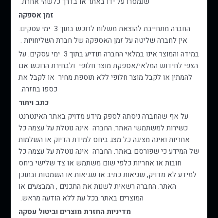
שנמסרו על ידו באתר או בדרך כלשהי אחרת.
מוצאי שבת 19:00 – 23:00
זמן אספקה
לכל שאלה צרו קשר
החברה מתחייבת להוצאת משלוח לרוכש בתוך 3 ימי עסקים.
ונחזור אליכם בהקדם
אין לחברה שליטה על זמן האספקה של חברת השליחויות .
במידה והמוצר אינו במלאי החברה תודיע בתוך 3 ימי עסקים. על
הצפי לחידוש המלאי/אספקת מוצר חלופי ולבחירת הרוכש אם
שם
להמתין או לקבל מוצר חלופי ללא תוספת מחיר או לקבל את
כספו בחזרה.
טלפון
כתב ויתור
על אף שהחברה ניסתה לספק מידע מדויק באתר האינטרנט
דוא"ל
כשירות למשתמשי האתר. החברה אינה נוטלת על עצמה כל
אחריות ואינה מציגה כל מצג ביחס למידת הדיוק או השלמות
של המידע כי שפורסם באתר. החברה אינה נוטלת על עצמה כל
חובות או אחריות כלפי שום משתמש או צד שלישי ביחס
למידע לא מדויק, שגיאות כתיב או שגיאות או השמטות ובתוכן
האתר. החברה רשאית לשנות את התכנים , המבצעים או
שליחה
המוצרים באתר בכל עת ללא הודעה מראש.
מדיניות החזרת מוצרים וביטול עסקה