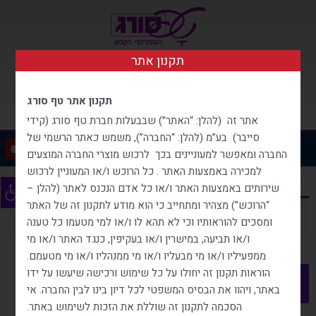
ילוג
תוכן
תקנון אתר
0
עגלת
051-2266488
051-2266488
קניות
תקנון אתר טף סורג
שלחו הודעה *רצוי להתקשר
התקשרו עכשיו
למנעה מיידי
אתר זה (להלן: “האתר”) שבבעלות חברת טף סורג (קידי
סייבר) בע”מ (להלן: “החברה”), משמש כאתר הרשמי של
תפריט
Y
F
o
a
החברה ומאפשר למעוניינים בכך לרכוש מוצרי החברה המוצעים
u
c
עגלת קניות
למכירה באמצעות האתר . כל הרוכש ו/או המעוניין לרכוש
t
e
פתח סרגל
u
b
שירותים באמצעות האתר ו/או כל אדם הנכנס לאתר (להלן –
b
o
“הרוכש”) מצהיר ומתחייב כי הוא מודע לתקנון זה של האתר
e
o
k
סל הקניות שלך ריק כרגע.
ומסכים להוראותיו וכי לא תהא לו ו/או למי מטעמו כל טענה
-
f
ו/או תביעה, במישרין ו/או בעקיפין, כנגד האתר ו/או מי
ממפעיליו ו/או מי מבעליו ו/או מי ממנהליו ו/או מי מטעמם.
הוראות תקנון זה יחולו על כל שימוש ורכישה שיעשו על ידו
באתר, ויהוו את הבסיס המשפטי לכל דיון בינו לבין החברה. אי
חזור לחנות
הסכמה לתקנון זה שוללת את הזכות לשימוש באתר.