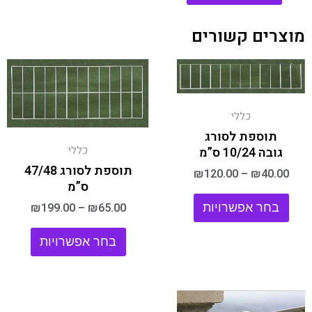
מוצרים קשורים
למוצר
למוצר
זה
זה
יש
יש
מספר
מספר
כללי
סוגים.
סוגים.
תוספת לסורג
ניתן
ניתן
כללי
גובה 10/24 ס”מ
לבחור
לבחור
את
את
תוספת לסורג 47/48
₪
120.00
–
₪
40.00
האפשרויות
האפשר
ס”מ
בעמוד
בעמוד
₪
199.00
–
₪
65.00
בחר אפשרויות
המוצר
המוצר
בחר אפשרויות
למוצר
זה