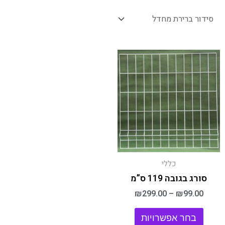
למוצר
זה
יש
מספר
סוגים.
ניתן
לבחור
את
האפשרויות
בעמוד
המוצר
כללי
סורג בגובה 119 ס”מ
₪
299.00
–
₪
99.00
בחר אפשרויות