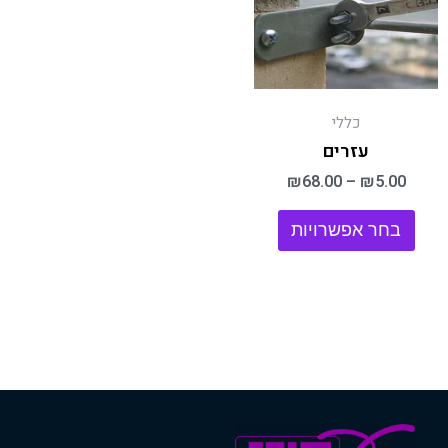
יש
מספר
סוגים.
ניתן
לבחור
כללי
את
האפשרויות
עזרים
בעמוד
₪
68.00
–
₪
5.00
המוצר
בחר אפשרויות