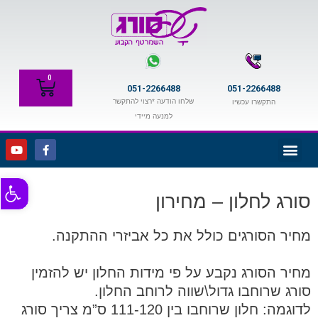
ילוג
תוכן
0
עגלת
051-2266488
051-2266488
קניות
שלחו הודעה *רצוי להתקשר
התקשרו עכשיו
למנעה מיידי
תפריט
Y
F
o
a
u
c
t
e
פתח סרגל
u
b
b
o
סורג לחלון – מחירון
e
o
k
-
מחיר הסורגים כולל את כל אביזרי ההתקנה.
f
מחיר הסורג נקבע על פי מידות החלון יש להזמין
סורג שרוחבו גדול\שווה לרוחב החלון.
לדוגמה: חלון שרוחבו בין 111-120 ס”מ צריך סורג